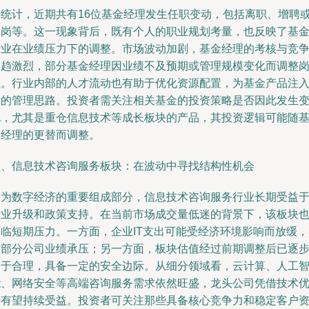
据统计，近期共有16位基金经理发生任职变动，包括离职、增聘
调岗等。这一现象背后，既有个人的职业规划考量，也反映了基
行业在业绩压力下的调整。市场波动加剧，基金经理的考核与竞
日趋激烈，部分基金经理因业绩不及预期或管理规模变化而调整
位。行业内部的人才流动也有助于优化资源配置，为基金产品注
新的管理思路。投资者需关注相关基金的投资策略是否因此发生
化，尤其是重仓信息技术等成长板块的产品，其投资逻辑可能随
金经理的更替而调整。
三、信息技术咨询服务板块：在波动中寻找结构性机会
作为数字经济的重要组成部分，信息技术咨询服务行业长期受益
产业升级和政策支持。在当前市场成交量低迷的背景下，该板块
面临短期压力。一方面，企业IT支出可能受经济环境影响而放缓，
致部分公司业绩承压；另一方面，板块估值经过前期调整后已逐
趋于合理，具备一定的安全边际。从细分领域看，云计算、人工
能、网络安全等高端咨询服务需求依然旺盛，龙头公司凭借技术
势有望持续受益。投资者可关注那些具备核心竞争力和稳定客户