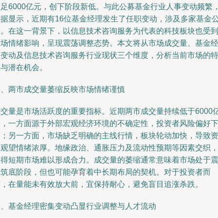
不足6000亿元，创下阶段新低。与此公募基金行业人事变动频繁
数据显示，近期有16位基金经理发生了任职变动，涉及多家基金
司。在这一背景下，以信息技术咨询服务为代表的科技板块也受
市场情绪影响，呈现震荡调整态势。本文将从市场成交量、基金
理变动及信息技术咨询服务行业现状三个维度，分析当前市场的
征与潜在机会。
一、两市成交量萎缩反映市场情绪谨慎
成交量是市场活跃度的重要指标。近期两市成交量持续低于6000
元，一方面源于外部宏观经济环境的不确定性，投资者风险偏好
降；另一方面，市场缺乏明确的主线行情，板块轮动加快，导致
金观望情绪浓厚。地缘政治、通胀压力及流动性预期等因素交织
使得短期市场难以形成合力。成交量的萎缩通常意味着市场处于
荡筑底阶段，但也可能孕育着中长期布局的契机。对于投资者而
言，在量能未有效放大前，宜保持耐心，避免盲目追涨杀跌。
二、基金经理密集变动凸显行业调整与人才流动