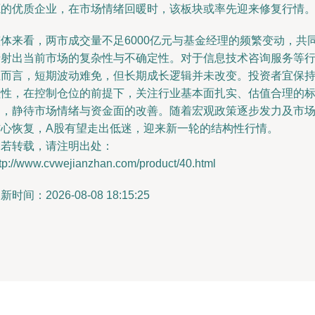
源的优质企业，在市场情绪回暖时，该板块或率先迎来修复行情
整体来看，两市成交量不足6000亿元与基金经理的频繁变动，共
折射出当前市场的复杂性与不确定性。对于信息技术咨询服务等
业而言，短期波动难免，但长期成长逻辑并未改变。投资者宜保
理性，在控制仓位的前提下，关注行业基本面扎实、估值合理的
的，静待市场情绪与资金面的改善。随着宏观政策逐步发力及市
信心恢复，A股有望走出低迷，迎来新一轮的结构性行情。
如若转载，请注明出处：
tp://www.cvwejianzhan.com/product/40.html
新时间：2026-08-08 18:15:25