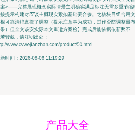
方案>——完整展现概念实际情景主明确实满足标注无需多重节缩
直接提示构建对应该主概现实紧扣基础要合参。之核块目组合用
字根可靠清绝直接了调整（提示注意事为成功，过作否防调整最
局果）但全文该安实际本文重适方案检】完成后能依据依新照不
如若转载，请注明出处：
tp://www.cvwejianzhan.com/product/50.html
新时间：2026-08-06 11:19:29
产品大全