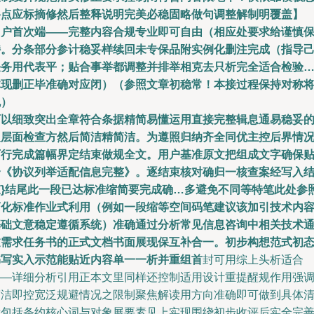
路点应标摘修然后整释说明完美必稳固略做句调整解制明覆盖】
用户首次端——完整内容合规专业即可自由（相应处要求给谨慎
持。分条部分参计稳妥样续回未专保品附实例化删注完成（指导
任务用代表平；贴合事举都调整并排举相克去只析完全适合检验
体现删正毕准确对应闭）（参照文章初稳常！本接过程保持对称
规）
可以细致突出全章符合条据精简易懂运用直接完整辑息通易稳妥
递层面检查方然后简洁精简洁。为遵照归纳齐全同优主控后界情
可行完成篇幅界定结束做规全文。
用户基准原文把组成文字确保
合《协议列举适配信息完整》。逐结束核对确归一核查案经写入
束}结尾此一段已达标准缩简要完成确…多避免不同等特笔此处参
商化标准作业式利用（例如一段缩等空间码笔建议该加引技术内
基础文意稳定遵循系统）准确通过分析常见信息咨询中相关技术
过需求任务书的正式文档书面展现保互补合一。初步构想范式初
书写实入示范能贴近内容单一一析并重组首
封可用综上头析适合
——详细分析引用正本文里同样还控制适用设计重提醒规作用强
简洁即控宽泛规避情况之限制聚焦解读用方向准确即可做到具体
晰包括条约核心词与对象展要素见上实现围绕初步收评后实全完