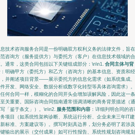
信息技术咨询服务合同是一份明确双方权利义务的法律文件，旨
规范咨询方（服务提供方）与委托方（客户）在信息技术领域的
。通常，这类合同包括以下关键组成部分：\n\n1.
合同主体与背
景
：明确甲方（委托方）和乙方（咨询方）的基本信息、资质和
验，并阐述项目背景——展示委托方的信息化需求（如系统集成
软件开发、网络安全、数据分析或数字化转型等具体咨询需求）
与任何合同一样，模糊化的合同开头会增加误解风险，因此这一
款至关重要。国际咨询合同指南通常强调清晰的商务背景描述（
写「鉴于条文」）。\n\n2.
服务范围和内容
：详细列明合同的咨
服务项目（如系统性架构诊断、系统运行分析、企业未来三年IT建
创新标准、方案建议等）。撰写时刻具边界，划分务必明了若涉
关键输出的展示（交付成果）如可行性报告、系统性规划咨询规