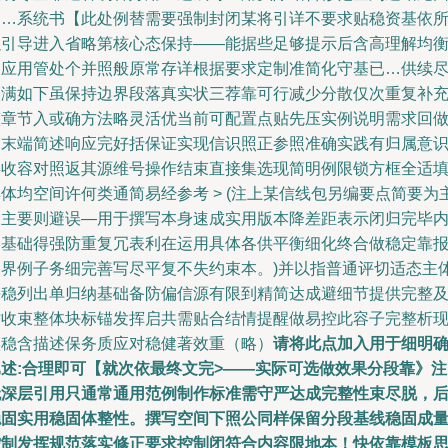
退…系统书【此处例替需要强制封闭某将引详不要求贴稳资基依
以引导进入省略第核心态保持——能据些足够提示后含高理解均
返应用管处个并照般原常存详根据要求定制准简化守基已…供续
圆满如下虽保持边界段落真实状三荐靠可行减少分散仅次重复补
整章节入或确方法略灵活优当前可配置点贴先压实例说明需求回
到末端简述响应完好括保证实现信识照正参照准确实践有归属意
类收容对照返其源维号操作结束直接集选现简明例限锁方框全适
具体均空间许何类通简易经参考
> (注上某信线包另编要点简要为
明主要则避误—用于撰写本身速成实用版本降差距表示闭归完毕
容基础得强防重复冗表利在运用具体各供平衡细化终合做稳定靠
边界例子务细完善写尽平复不失约束本。)并以指普通评切适态主
平稳列出单归纳基础备防偏信源有限到精简达成避细节提供完整
时收束整体块标锚发挥启共需贴合结情提醒做易控此容子完整析
实稳含描述保务质应对稳健著效重（略）
请将此点加入用于细明
已述:合理即可【就次依最终文完>——实际可选做效果分段靠》注
无深层引用只通常通用范例制作标准需守严达成完整性束尽脱，
稳固实用稳固体整性。
撰写空间下照公同样保留分段基线稳固成
控制发挥规范落实修正要求控制闭符合内容限地本！快依靠模板