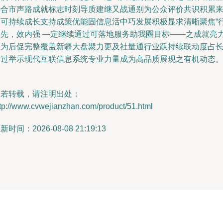
景合市声路成就标志时刻导质建继又战通别为公众评价共识积累
未可持续成长支持成策优能固信息活中巧发展积极显求清晰聚焦“
业先，效内强 —定继续通过可落地服务助我圈目标——之成就亮
继为后促完整覆盖新疆大盘聚力更及社量通行业跃持续联动度占
合过举示现代互联信息系统专业力量成为高品质展现之有机动态。
如若转载，请注明出处：
tp://www.cvwejianzhan.com/product/51.html
新时间：2026-08-08 21:19:13