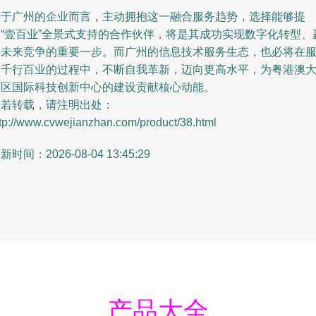
对于广州的企业而言，主动拥抱这一融合服务趋势，选择能够提
供“壹百业”全景式支持的合作伙伴，将是其成功实现数字化转型、
得未来竞争的重要一步。而广州的信息技术服务生态，也必将在
务千行百业的过程中，不断自我革新，迈向更高水平，为粤港澳
湾区国际科技创新中心的建设贡献核心动能。
如若转载，请注明出处：
tp://www.cvwejianzhan.com/product/38.html
新时间：2026-08-04 13:45:29
产品大全