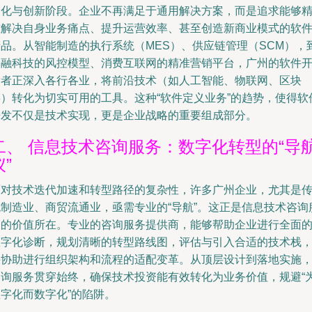
制化与创新阶段。企业不再满足于通用解决方案，而是追求能够
准解决自身业务痛点、提升运营效率、甚至创造新商业模式的软
产品。从智能制造的执行系统（MES）、供应链管理（SCM），
金融科技的风控模型、消费互联网的精准营销平台，广州的软件
发者正深入各行各业，将前沿技术（如人工智能、物联网、区块
链）转化为切实可用的工具。这种“软件定义业务”的趋势，使得软
开发不仅是技术实现，更是企业战略的重要组成部分。
二、 信息技术咨询服务：数字化转型的“导
仪”
面对技术迭代加速和转型路径的复杂性，许多广州企业，尤其是
统制造业、商贸流通业，亟需专业的“导航”。这正是信息技术咨询
务的价值所在。专业的咨询服务提供商，能够帮助企业进行全面
数字化诊断，规划清晰的转型路线图，评估与引入合适的技术栈
并协助进行组织架构和流程的适配变革。从顶层设计到落地实施
咨询服务贯穿始终，确保技术投资能有效转化为业务价值，规避“
数字化而数字化”的陷阱。