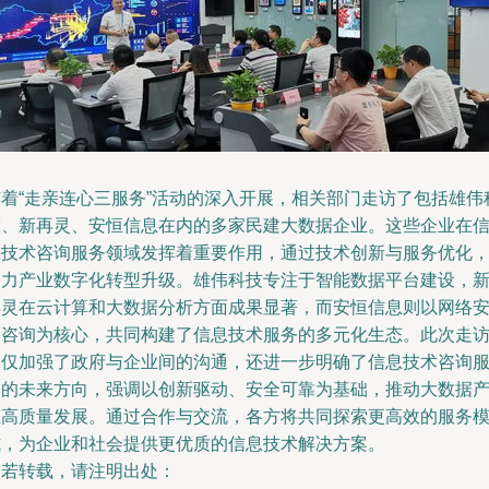
随着“走亲连心三服务”活动的深入开展，相关部门走访了包括雄伟
技、新再灵、安恒信息在内的多家民建大数据企业。这些企业在
息技术咨询服务领域发挥着重要作用，通过技术创新与服务优化
助力产业数字化转型升级。雄伟科技专注于智能数据平台建设，
再灵在云计算和大数据分析方面成果显著，而安恒信息则以网络
全咨询为核心，共同构建了信息技术服务的多元化生态。此次走
不仅加强了政府与企业间的沟通，还进一步明确了信息技术咨询
务的未来方向，强调以创新驱动、安全可靠为基础，推动大数据
业高质量发展。通过合作与交流，各方将共同探索更高效的服务
式，为企业和社会提供更优质的信息技术解决方案。
如若转载，请注明出处：